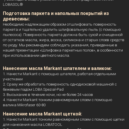
LOBASOL®
Подготовка паркета и напольных покрытий из
древесины:
Необходимо надлежащим образом отшлифовать поверхность
паркета и тщательно удалить шлифовальную пыль (с помощью
пылесоса). Поверхность паркета должна быть сухой и очищенной
от остатков масла, жира, воска, силикона и старых слоев средств
по уходу. Мы рекомендуем соблюдать указания, приведенные в
нашей презентации «Шлифовка паркетных полов», в особенности
при использовании цветного масла.
Нанесение масла Markant шпателем и валиком:
1. Нанести Markant с помощью шпателя, работая отдельными
участками
2. Сразу же обработать поверхность однодисковой машиной с
бежевым падом LOBA Spezial-Pad
3. Высыхание в течение ночи, но не более 24 часов
4. Нанести Markant тонким равномерным слоем с помощью
валика Mikrofaser 60-80
Нанесение масла Markant щеткой:
1. Нанести Markant тонким равномерным слоем с помощью щетки
для нанесения масла LOBATOOL