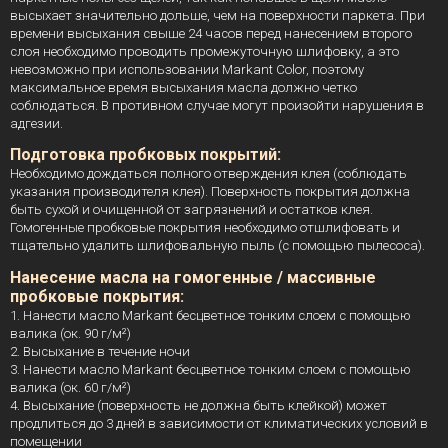
высыхает значительно дольше, чем на поверхности паркета. При
времени высыхания свыше 24 часов перед нанесением второго
слоя необходимо проводить промежуточную шлифовку, а это
невозможно при использовании Markant Color, поэтому
максимальное время высыхания масла должно четко
соблюдаться. В противном случае могут произойти нарушения в
адгезии.
Подготовка пробковых покрытий:
Необходимо дождаться полного отверждения клея (соблюдать
указания производителя клея). Поверхность покрытия должна
быть сухой и очищенной от загрязнений и остатков клея.
Гомогенные пробковые покрытия необходимо отшлифовать и
тщательно удалить шлифовальную пыль (с помощью пылесоса).
Нанесение масла на гомогенные / массивные
пробковые покрытия:
1. Нанести масло Markant бесцветное тонким слоем с помощью
валика (ок. 90 г/м²)
2. Высыхание в течение ночи
3. Нанести масло Markant бесцветное тонким слоем с помощью
валика (ок. 60 г/м²)
4. Высыхание (поверхность не должна быть клейкой) может
продлиться до 3 дней в зависимости от климатических условий в
помещении