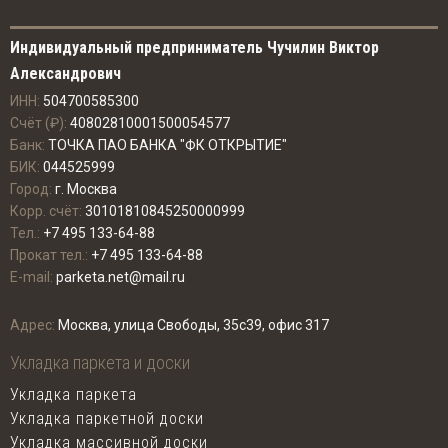
Индивидуальный предприниматель Чучилин Виктор
Александрович
ИНН:
504700585300
Счёт (₽):
40802810001500054577
Банк:
ТОЧКА ПАО БАНКА "ФК ОТКРЫТИЕ"
БИК:
044525999
Город:
г. Москва
Корр. счёт:
30101810845250000999
Тел.:
+7 495 133-64-88
Прокат тел.:
+7 495 133-64-88
E-mail:
parketa.net@mail.ru
Адрес:
Москва, улица Свободы, 35с39, офис 317
Укладка паркета и доски
Укладка паркета
Укладка паркетной доски
Укладка массивной доски