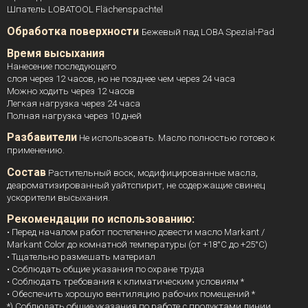
Шпатель LOBATOOL Flächenspachtel
Обработка поверхности
Бежевый пад LOBA Spezial-Pad
Время высыхания
Нанесение последующего
слоя через 12 часов, но не позднее чем через 24 часа
Можно ходить через 12 часов
Легкая нагрузка через 24 часа
Полная нагрузка через 10 дней
Разбавители
Не использовать. Масло полностью готово к
применению.
Состав
Растительный воск, модифицированные масла,
деароматизированный уайтспирит, не содержащие свинец
ускорители высыхания.
Рекомендации по использованию:
• Перед началом работ постепенно довести масло Markant /
Markant Color до комнатной температуры (от +18°C до +25°C)
• Тщательно размешать материал
• Соблюдать общие указания по охране труда
• Соблюдать требования к климатическим условиям *
• Обеспечить хорошую вентиляцию рабочих помещений *
*) Соблюдать общие указания по работе с продуктами линии