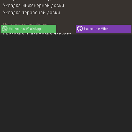
Укладка инженерной доски
Укладка террасной доски
Циклевка и шлифовка
Написать в WhatsApp
Написать в Viber
Циклевка и шлифовка паркета
Реставрация паркета
Реставрация лестниц
Покраска пола
Покрытие лаком паркета и доски
Покрытие маслом паркета и доски
Тонировка паркета и доски
Продукция
Штучный паркет
Художественный паркет
Паркетная доска Coswick
Спортивные полы Coswick