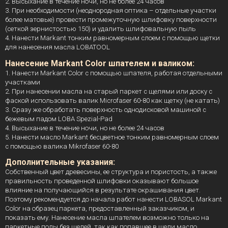
2. Высыхание в течение ночи, но не более 24 часов
3. При необходимости (неоднородная оптика – отдельные участки
более матовые) провести промежуточную шлифовку поверхности
(сеткой зернистостью 150) и удалить шлифовальную пыль
4. Нанести Markant тонким равномерным слоем с помощью щетки
для нанесения масла LOBATOOL
Нанесение Markant Color шпателем и валиком:
1. Нанести Markant Color с помощью шпателя, работая отдельными
участками
2. При нанесении масла на старый паркет с щелями или доску с
фаской использовать валик Microfaser 60-80 как щетку (не катать)
3. Сразу же обработать поверхность однодисковой машиной с
бежевым падом LOBA Spezial-Pad
4. Высыхание в течение ночи, но не более 24 часов
5. Нанести масло Markant бесцветное тонким равномерным слоем
с помощью валика Mikrofaser 60-80
Дополнительные указания:
Собственный цвет древесины, ее структура и пористость, а также
правильность проведенной шлифовки оказывают большое
влияние на получающийся в результате окрашивания цвет.
Поэтому рекомендуется до начала работ нанести LOBASOL Markant
Color на образец паркета, предоставленный заказчиком, и
показать ему. Нанесение масла шпателем возможно только на
паркетные полы без щелей, так как попавшее в щели масло